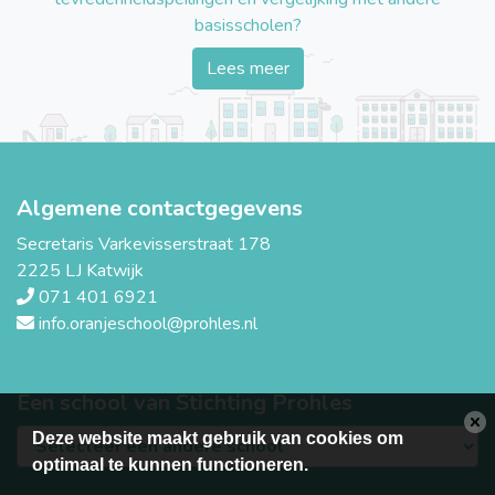
basisscholen?
Lees meer
Algemene contactgegevens
Secretaris Varkevisserstraat 178
2225 LJ Katwijk
071 401 6921
info.oranjeschool@prohles.nl
Een school van Stichting Prohles
Deze website maakt gebruik van cookies om
optimaal te kunnen functioneren.